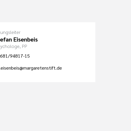
tungsleiter
tefan Eisenbeis
Psychologe, PP
681/94817-15
.eisenbeis@margaretenstift.de