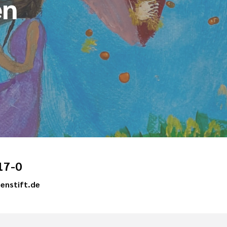
en
17-0
enstift.de