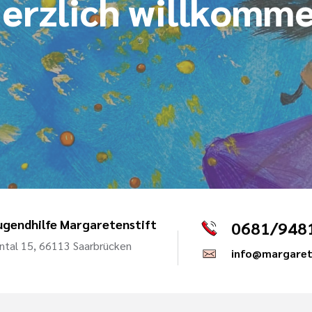
erzlich willkomm
ugendhilfe Margaretenstift
0681/948
tal 15, 66113 Saarbrücken
info@margaret