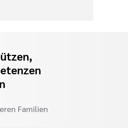
tützen,
petenzen
rn
deren Familien