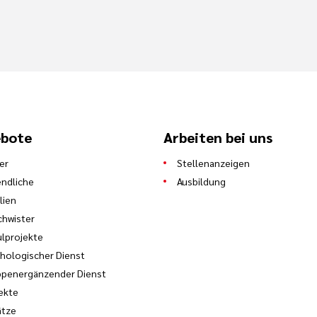
bote
Arbeiten bei uns
er
Stellenanzeigen
ndliche
Ausbildung
lien
hwister
lprojekte
hologischer Dienst
ppenergänzender Dienst
ekte
ätze