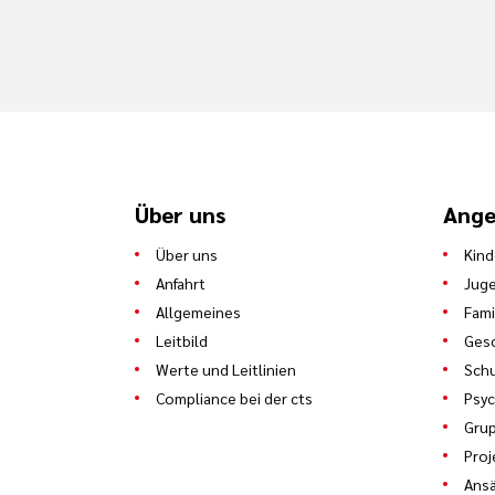
Über uns
Ange
Über uns
Kind
Anfahrt
Juge
Allgemeines
Fami
Leitbild
Gesc
Werte und Leitlinien
Schu
Compliance bei der cts
Psyc
Gru
Proj
Ans