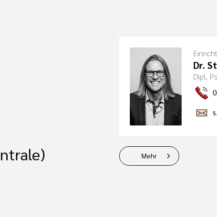
Einrich
Dr. S
Dipl. 
0
s
ntrale)
Mehr