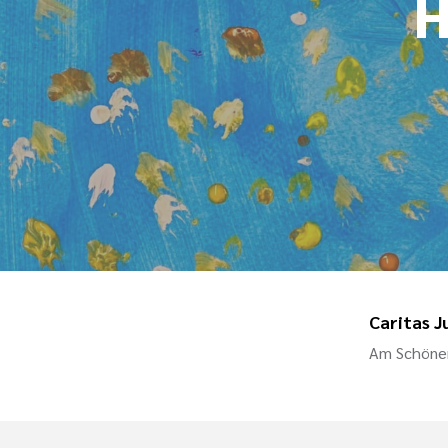
H
Caritas J
Am Schönen