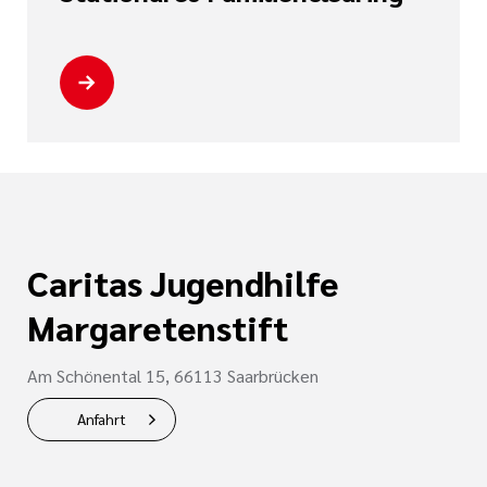
i der cts
her Dienst
zender Dienst
Caritas Jugendhilfe
en
Margaretenstift
ntworten
Am Schönental 15, 66113 Saarbrücken
Anfahrt