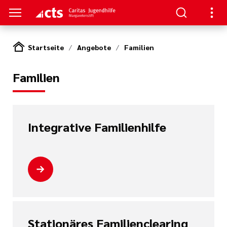
Startseite
Angebote
Familien
S
Familien
gen
lungen
Integrative Familienhilfe
e-Sprechstunde
tlinien
e
Stationäres Familienclearing