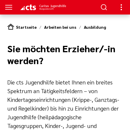
Startseite
Arbeiten bei uns
Ausbildung
S
Sie möchten Erzieher/-in
gen
lungen
werden?
Die cts Jugendhilfe bietet Ihnen ein breites
e-Sprechstunde
Spektrum an Tätigkeitsfeldern – von
Kindertageseinrichtungen (Krippe-, Ganztags-
und Regelkinder) bis hin zu Einrichtungen der
Jugendhilfe (heilpädagogische
tlinien
e
Tagesgruppen, Kinder-, Jugend- und