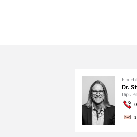
Einrich
Dr. S
Dipl. 
0
s