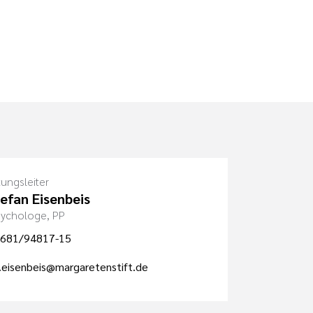
tungsleiter
tefan Eisenbeis
Psychologe, PP
681/94817-15
.eisenbeis@margaretenstift.de