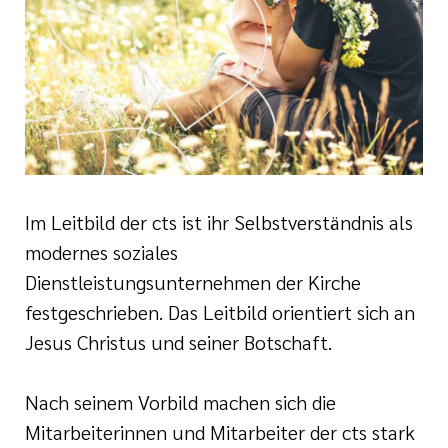
i der cts
her Dienst
zender Dienst
Im Leitbild der cts ist ihr Selbstverständnis als
modernes soziales
en
Dienstleistungsunternehmen der Kirche
festgeschrieben. Das Leitbild orientiert sich an
ntworten
Jesus Christus und seiner Botschaft.
Nach seinem Vorbild machen sich die
Mitarbeiterinnen und Mitarbeiter der cts stark