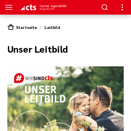
Startseite
Leitbild
S
Unser Leitbild
gen
lungen
e-Sprechstunde
tlinien
e