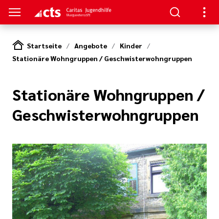
Startseite
Angebote
Kinder
Stationäre Wohngruppen / Geschwisterwohngruppen
S
gen
lungen
Stationäre Wohngruppen /
Geschwisterwohngruppen
e-Sprechstunde
tlinien
e