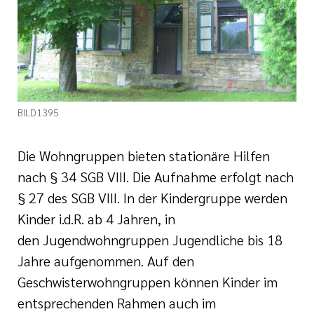
i der cts
her Dienst
zender Dienst
BILD1395
Die Wohngruppen bieten stationäre Hilfen
nach § 34 SGB VIII. Die Aufnahme erfolgt nach
en
§ 27 des SGB VIII. In der Kindergruppe werden
Kinder i.d.R. ab 4 Jahren, in
ntworten
den Jugendwohngruppen Jugendliche bis 18
Jahre aufgenommen. Auf den
Geschwisterwohngruppen können Kinder im
entsprechenden Rahmen auch im