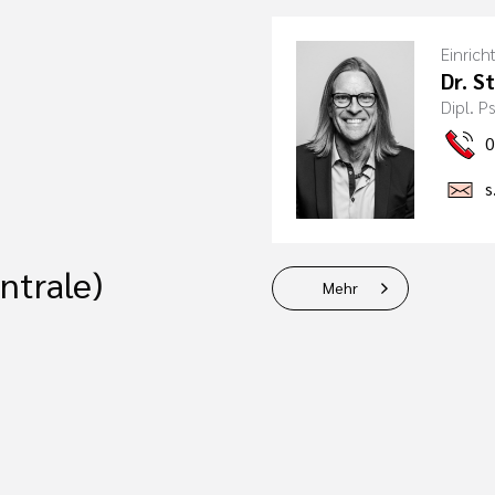
Einrich
Dr. S
Dipl. 
0
s
ntrale)
Mehr