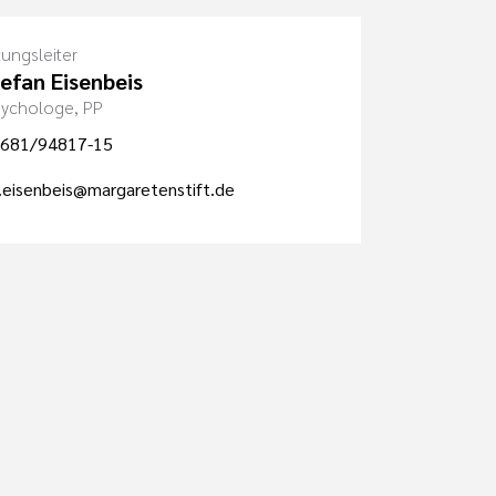
tungsleiter
tefan Eisenbeis
Psychologe, PP
681/94817-15
.eisenbeis@margaretenstift.de