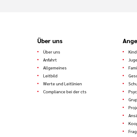
Über uns
Ange
Über uns
Kind
Anfahrt
Juge
Allgemeines
Fami
Leitbild
Gesc
Werte und Leitlinien
Schu
Compliance bei der cts
Psyc
Gru
Proj
Ans
Koo
Frag