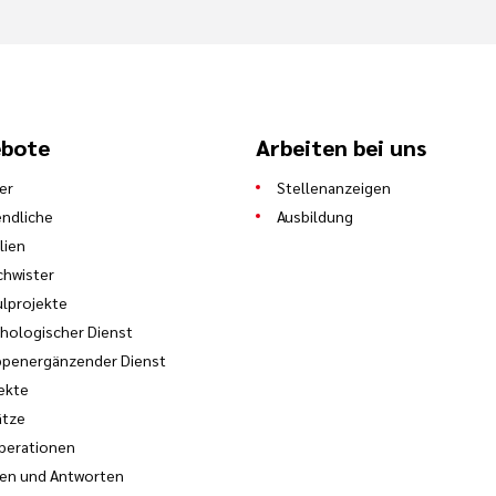
bote
Arbeiten bei uns
er
Stellenanzeigen
ndliche
Ausbildung
lien
hwister
lprojekte
hologischer Dienst
ppenergänzender Dienst
ekte
ätze
perationen
en und Antworten