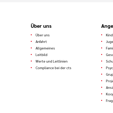
Über uns
Ange
Über uns
Kind
Anfahrt
Juge
Allgemeines
Fami
Leitbild
Gesc
Werte und Leitlinien
Schu
Compliance bei der cts
Psyc
Gru
Proj
Ans
Koo
Frag