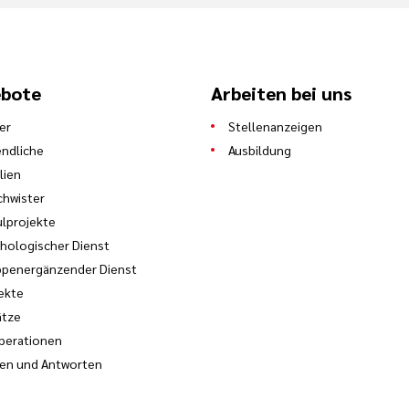
bote
Arbeiten bei uns
er
Stellenanzeigen
ndliche
Ausbildung
lien
hwister
lprojekte
hologischer Dienst
ppenergänzender Dienst
ekte
ätze
perationen
en und Antworten