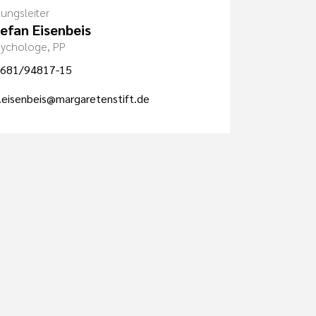
tungsleiter
tefan Eisenbeis
Psychologe, PP
681/94817-15
.eisenbeis@margaretenstift.de