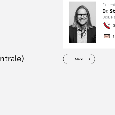
Einrich
Dr. S
Dipl. 
0
s
ntrale)
Mehr