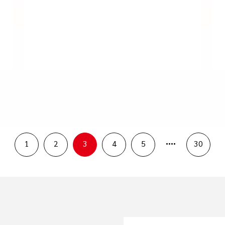
....
1
2
3
4
5
30