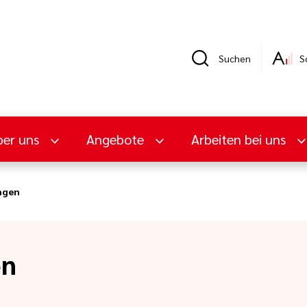
Suchen
S
er uns
Angebote
Arbeiten bei uns
ngen
en